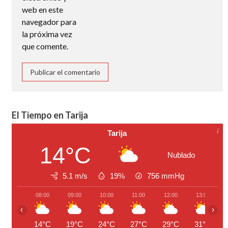
web en este
navegador para
la próxima vez
que comente.
El Tiempo en Tarija
Tarija
14°C
Nublado
5.1 m/s
19%
756
mmHg
08:00
09:00
10:00
11:00
12:00
13:00
‹
›
14°C
19°C
24°C
27°C
29°C
31°C