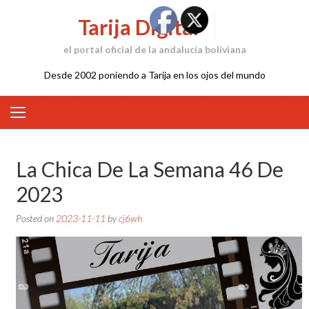
Skip
Tarija Digital
to
content
el portal oficial de la andalucía boliviana
Desde 2002 poniendo a Tarija en los ojos del mundo
La Chica De La Semana 46 De
2023
Posted on
2023-11-11
by
cj6wh