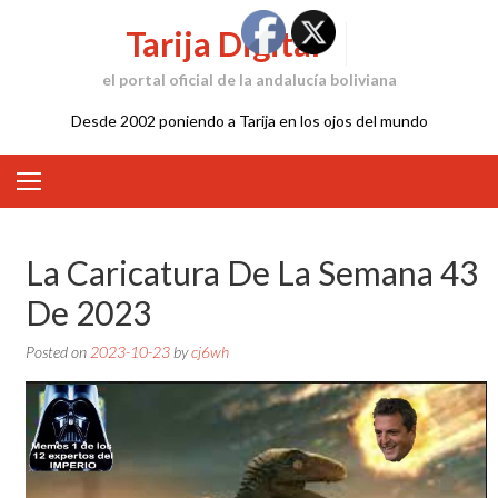
Skip
Tarija Digital
to
content
el portal oficial de la andalucía boliviana
Desde 2002 poniendo a Tarija en los ojos del mundo
La Caricatura De La Semana 43
De 2023
Posted on
2023-10-23
by
cj6wh