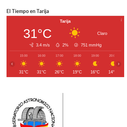
El Tiempo en Tarija
Tarija
31°C
Claro
3.4 m/s
2%
751
mmHg
15:00
16:00
17:00
18:00
19:00
20:00
‹
›
31°C
31°C
26°C
19°C
16°C
14°C