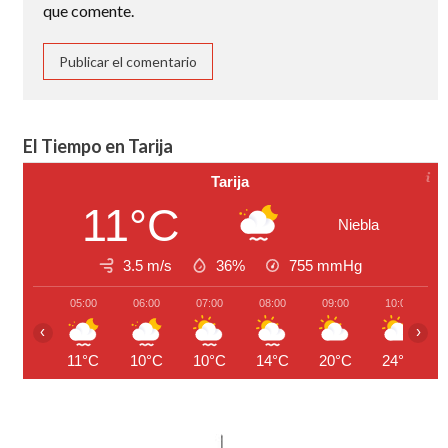
que comente.
El Tiempo en Tarija
Tarija
11°C
Niebla
3.5 m/s
36%
755
mmHg
05:00
06:00
07:00
08:00
09:00
10:00
‹
›
11°C
10°C
10°C
14°C
20°C
24°C