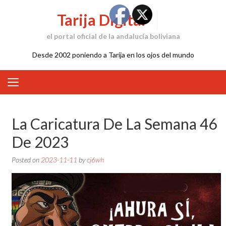
Skip
Tarija Digital
to
content
el portal oficial de la andalucía boliviana
Desde 2002 poniendo a Tarija en los ojos del mundo
La Caricatura De La Semana 46
De 2023
Posted on
2023-11-11
by
cj6wh