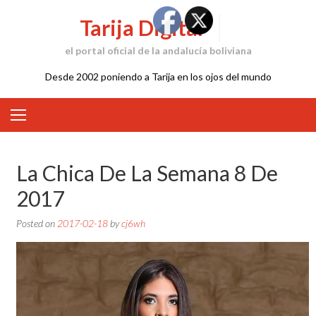
Skip
Tarija Digital
to
content
el portal oficial de la andalucía boliviana
Desde 2002 poniendo a Tarija en los ojos del mundo
La Chica De La Semana 8 De
2017
Posted on
2017-02-18
by
cj6wh