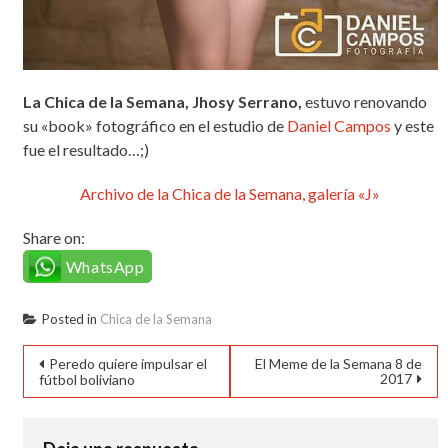
La Chica de la Semana, Jhosy Serrano,
estuvo renovando
su «book» fotográfico en el estudio de
Daniel Campos
y este
fue el resultado…;)
Archivo de la Chica de la Semana, galería «J»
Share on:
WhatsApp
Posted in
Chica de la Semana
Navegación
Peredo quiere impulsar el
El Meme de la Semana 8 de
2017
fútbol boliviano
de
entradas