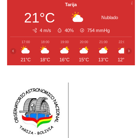
Tarija
21°C
Nublado
4 m/s
40%
754
mmHg
17:00
18:00
19:00
20:00
21:00
22:00
‹
›
21°C
18°C
16°C
15°C
13°C
12°C