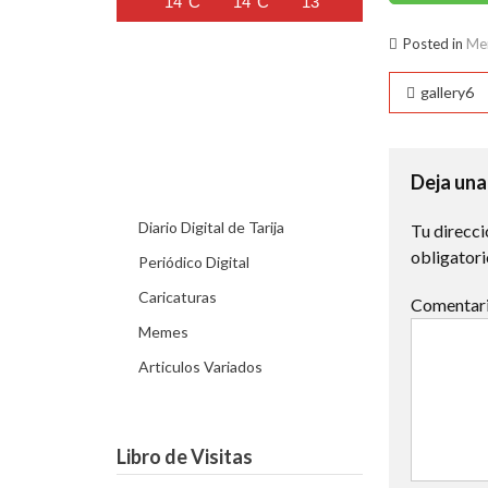
14°C
14°C
13°C
12°C
11°C
Posted in
Me
Naveg
gallery6
de
entra
Deja una
Diario Digital de Tarija
Tu direcci
obligator
Periódico Digital
Caricaturas
Comentar
Memes
Articulos Variados
Libro de Visitas