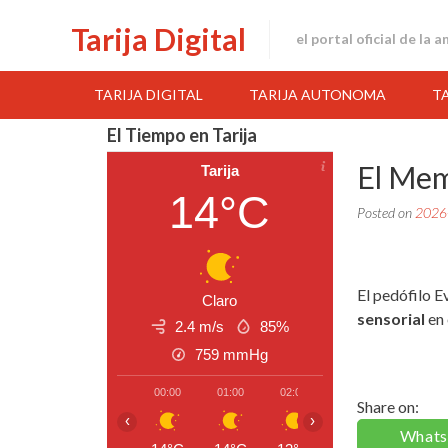
Skip
Tarija Digital
to
el portal oficial de la 
content
TARIJA DIGITAL
TARIJA AUTONOMA
T
El Tiempo en Tarija
El Mem
Tarija
14°C
Posted on
2026
El pedófilo E
Claro
sensorial
en
2.4 m/s
85%
759
mmHg
00:00
01:00
02:00
03:00
04:00
Share on:
‹
›
What