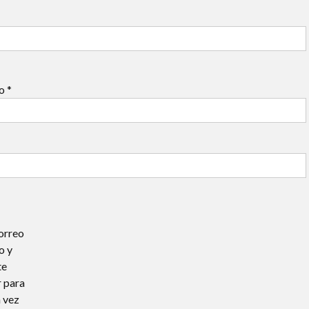
co
*
orreo
o y
te
 para
 vez