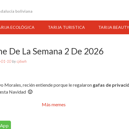
andalucía boliviana
ARIJA ECOLÓGICA
TARIJA TURISTICA
TARIJA BEAUT
e De La Semana 2 De 2026
-01-10
by
cj6wh
vo Morales, recién entiende porque le regalaron
gafas de privaci
 esta Navidad
🙂
Más memes
05:00
06:00
07:00
08:00
09:00
10:00
11:00
sApp