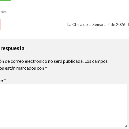
11°C
11°C
11°C
15°C
21°C
25°C
28°C
mes
ación
La Chica de la Semana 2 de 2026
das
 respuesta
ón de correo electrónico no será publicada.
Los campos
ios están marcados con
*
io
*