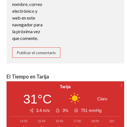
nombre, correo
electrónico y
web en este
navegador para
la próxima vez
que comente.
El Tiempo en Tarija
Tarija
31°C
Claro
3.4 m/s
3%
751
mmHg
14:00
15:00
16:00
17:00
18:00
19:00