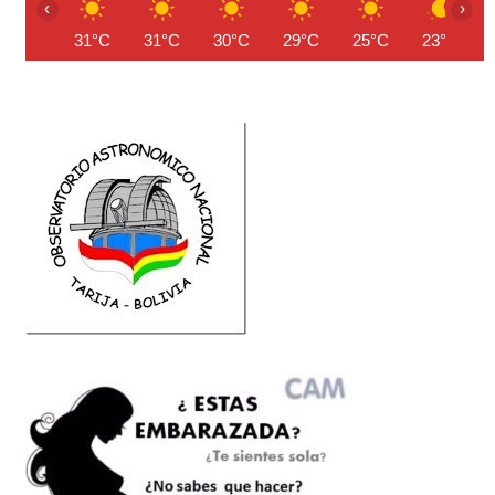
‹
›
31°C
31°C
30°C
29°C
25°C
23°C