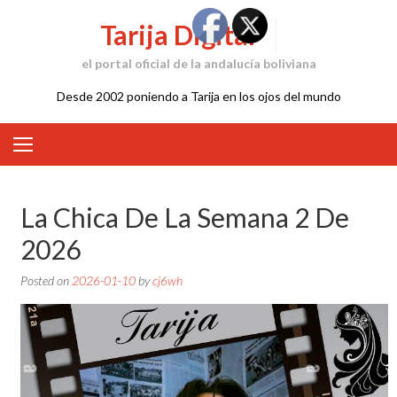
Skip
Tarija Digital
to
content
el portal oficial de la andalucía boliviana
Desde 2002 poniendo a Tarija en los ojos del mundo
La Chica De La Semana 2 De
2026
Posted on
2026-01-10
by
cj6wh