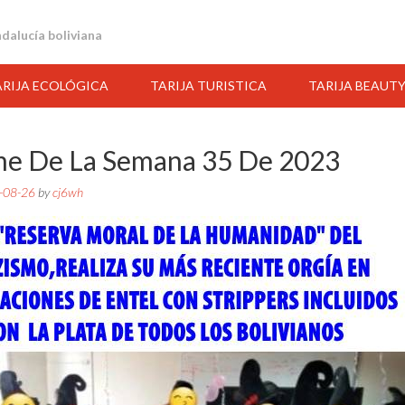
andalucía boliviana
ARIJA ECOLÓGICA
TARIJA TURISTICA
TARIJA BEAUT
e De La Semana 35 De 2023
-08-26
by
cj6wh
08:00
09:00
10:00
11:00
12:00
13:00
14:00