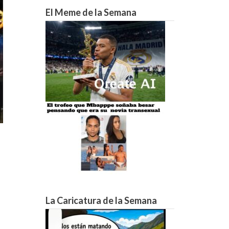
24°C
23°C
21°C
18°C
16°C
15°C
13°C
El Meme de la Semana
La Caricatura de la Semana