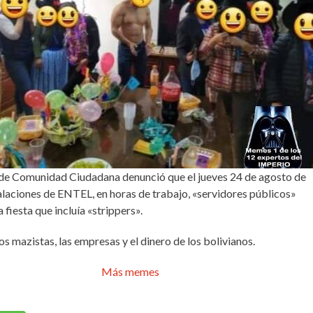
9°C
11°C
13°C
16°C
19°C
22°C
24°C
de Comunidad Ciudadana denunció que el jueves 24 de agosto de
alaciones de ENTEL, en horas de trabajo, «servidores públicos»
 fiesta que incluía «strippers».
os mazistas, las empresas y el dinero de los bolivianos.
Más memes