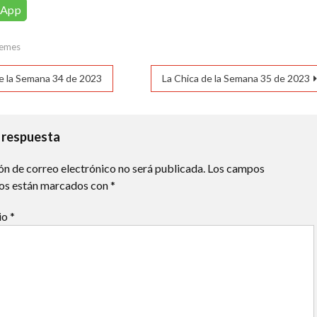
sApp
emes
ación
de la Semana 34 de 2023
La Chica de la Semana 35 de 2023
das
 respuesta
ón de correo electrónico no será publicada.
Los campos
ios están marcados con
*
io
*