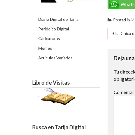
What
Diario Digital de Tarija
Posted in
M
Periódico Digital
Naveg
La Chica 
Caricaturas
de
Memes
entra
Deja una
Articulos Variados
Tu direcci
obligator
Libro de Visitas
Comentar
Busca en Tarija Digital