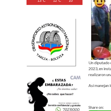
13°C
12°C
10°C
9°C
9°C
Un diputado 
2023, en inst
realizaron una
Así manejan l
Share on: