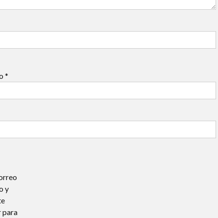
co
*
orreo
o y
te
 para