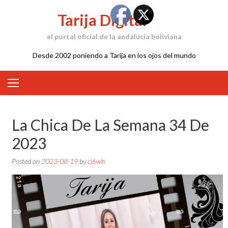
Skip
Tarija Digital
to
content
el portal oficial de la andalucía boliviana
Desde 2002 poniendo a Tarija en los ojos del mundo
La Chica De La Semana 34 De
2023
Posted on
2023-08-19
by
cj6wh