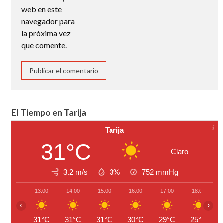
web en este
navegador para
la próxima vez
que comente.
El Tiempo en Tarija
Tarija
31°C
Claro
3.2 m/s
3%
752
mmHg
13:00
14:00
15:00
16:00
17:00
18:00
‹
›
31°C
31°C
31°C
30°C
29°C
25°C