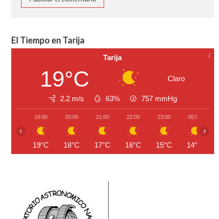
El Tiempo en Tarija
Tarija
19°C
Claro
2.2 m/s
63%
757
mmHg
19:00
20:00
21:00
22:00
23:00
00:00
‹
›
19°C
18°C
17°C
16°C
15°C
14°C