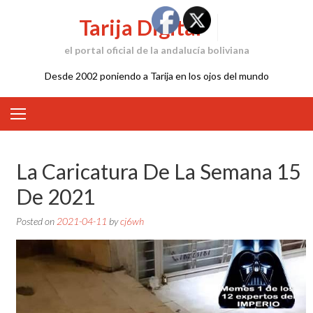
Skip
Tarija Digital
to
content
el portal oficial de la andalucía boliviana
Desde 2002 poniendo a Tarija en los ojos del mundo
La Caricatura De La Semana 15
De 2021
Posted on
2021-04-11
by
cj6wh