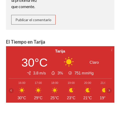
la próxima vez
que comente.
El Tiempo en Tarija
Tarija
30°C
Claro
3.8 m/s
3%
751
mmHg
16:00
17:00
18:00
19:00
20:00
21:00
‹
›
30°C
29°C
25°C
23°C
21°C
19°C