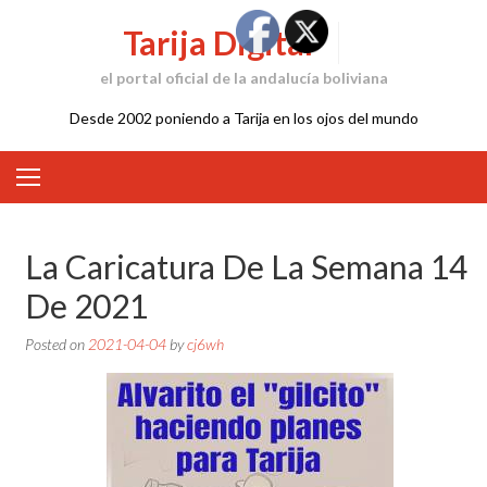
Skip
Tarija Digital
to
content
el portal oficial de la andalucía boliviana
Desde 2002 poniendo a Tarija en los ojos del mundo
La Caricatura De La Semana 14
De 2021
Posted on
2021-04-04
by
cj6wh