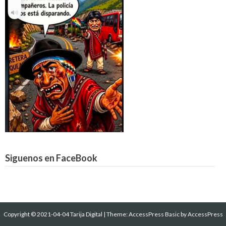
Siguenos en FaceBook
Copyright © 2021-04-04 Tarija Digital
|
Theme:
AccessPress Basic
by AccessPress