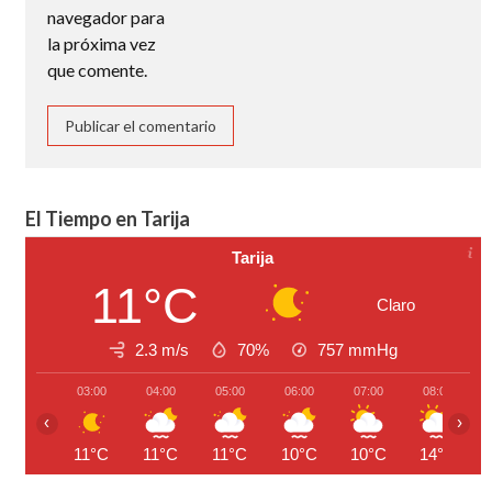
navegador para
la próxima vez
que comente.
El Tiempo en Tarija
Tarija
11°C
Claro
2.3 m/s
70%
757
mmHg
03:00
04:00
05:00
06:00
07:00
08:00
‹
›
11°C
11°C
11°C
10°C
10°C
14°C