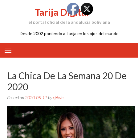
Skip
Tarija Digital
to
content
el portal oficial de la andalucía boliviana
Desde 2002 poniendo a Tarija en los ojos del mundo
La Chica De La Semana 20 De
2020
Posted on
2020-05-11
by
cj6wh