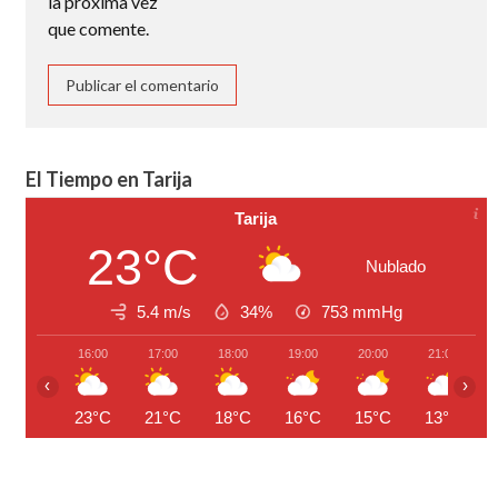
la próxima vez
que comente.
El Tiempo en Tarija
Tarija
23°C
Nublado
5.4 m/s
34%
753
mmHg
16:00
17:00
18:00
19:00
20:00
21:00
‹
›
23°C
21°C
18°C
16°C
15°C
13°C