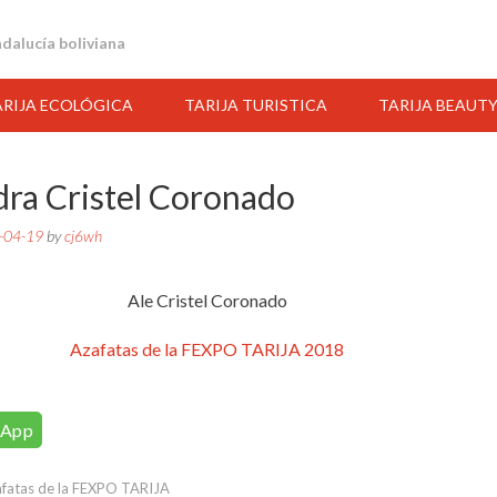
andalucía boliviana
ARIJA ECOLÓGICA
TARIJA TURISTICA
TARIJA BEAUT
dra Cristel Coronado
-04-19
by
cj6wh
Ale Cristel Coronado
Azafatas de la FEXPO TARIJA 2018
sApp
00:00
01:00
02:00
03:00
04:00
05:00
06:00
fatas de la FEXPO TARIJA