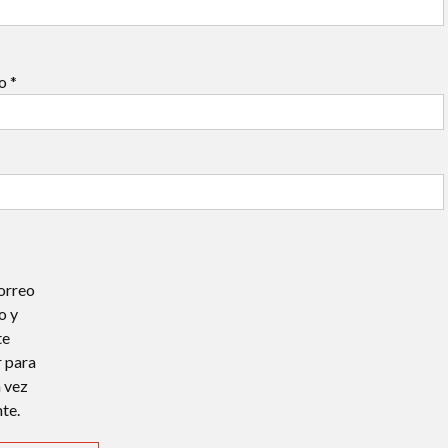
co
*
orreo
o y
te
 para
 vez
te.