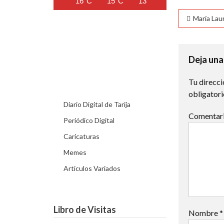
16°C
15°C
13°C
12°C
11°C
Naveg
María Lau
de
entra
Deja una
Tu direcci
obligator
Diario Digital de Tarija
Comentar
Periódico Digital
Caricaturas
Memes
Articulos Variados
Libro de Visitas
Nombre
*