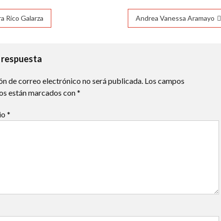
11°C
11°C
12°C
12°C
11°C
10°C
10°C
ación
ra Rico Galarza
Andrea Vanessa Aramayo
das
 respuesta
ón de correo electrónico no será publicada.
Los campos
ios están marcados con
*
io
*