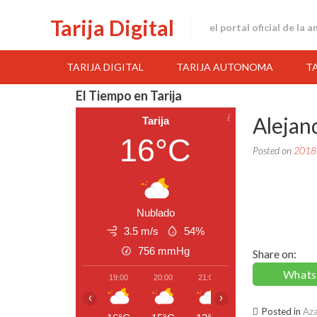
Skip
Tarija Digital
to
el portal oficial de la 
content
TARIJA DIGITAL
TARIJA AUTONOMA
T
El Tiempo en Tarija
Alejan
Tarija
16°C
Posted on
2018
Nublado
3.5 m/s
54%
756
mmHg
Share on:
What
19:00
20:00
21:00
22:00
23:00
‹
›
Posted in
Aza