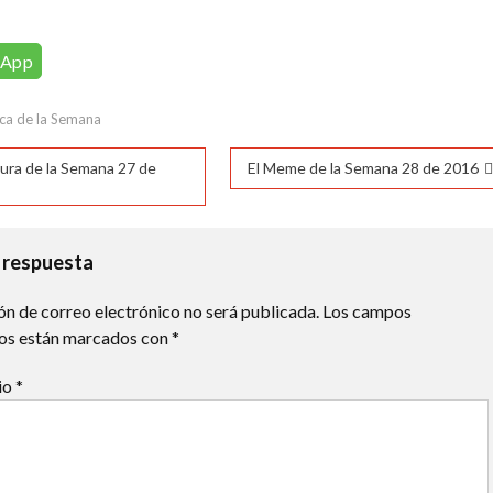
19°C
16°C
14°C
12°C
11°C
10°C
9°C
sApp
ca de la Semana
ación
tura de la Semana 27 de
El Meme de la Semana 28 de 2016
das
 respuesta
ón de correo electrónico no será publicada.
Los campos
ios están marcados con
*
io
*