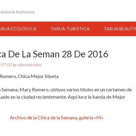
andalucía boliviana
ARIJA ECOLÓGICA
TARIJA TURISTICA
TARIJA BEAUT
ca De La Seman 28 De 2016
-07-02
by
administrador
a Semana, Mary Romero, obtuvo varios títulos en un certamen de
uado en la ciudad recientemente. Aqui luce la banda de Mejor
Archivo de la Chica de la Semana, galería «M»
18:00
19:00
20:00
21:00
22:00
23:00
00:00