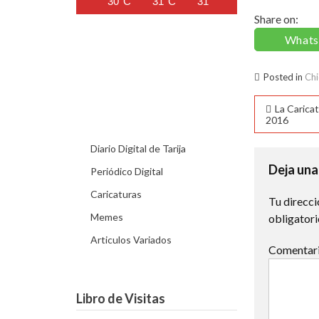
30°C
31°C
31°C
31°C
26°C
Share on:
What
Posted in
Chi
Naveg
La Carica
2016
de
Diario Digital de Tarija
entra
Deja una
Periódico Digital
Caricaturas
Tu direcci
Memes
obligator
Articulos Variados
Comentar
Libro de Visitas