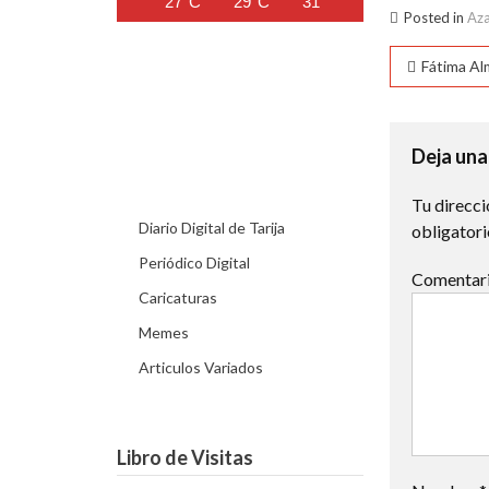
27°C
29°C
31°C
31°C
31°C
Posted in
Aza
Naveg
Fátima Al
de
entra
Deja una
Tu direcci
Diario Digital de Tarija
obligator
Periódico Digital
Comentar
Caricaturas
Memes
Articulos Variados
Libro de Visitas