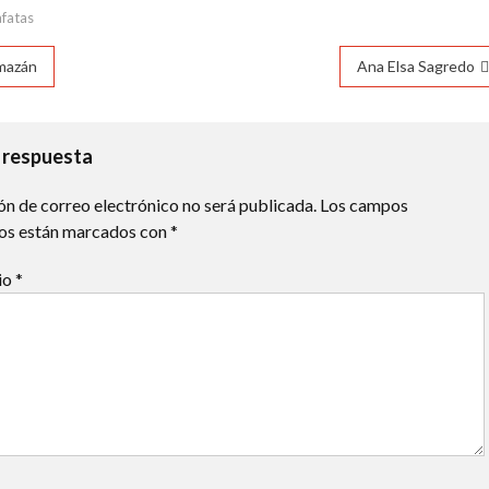
31°C
24°C
19°C
16°C
14°C
12°C
11°C
fatas
ación
mazán
Ana Elsa Sagredo
das
 respuesta
ón de correo electrónico no será publicada.
Los campos
ios están marcados con
*
io
*