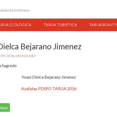
andalucía boliviana
ARIJA ECOLÓGICA
TARIJA TURISTICA
TARIJA BEAUT
Dielca Bejarano Jimenez
-04-16
by
administrador
Yoani Dielca Bejarano Jimenez
Azafatas FEXPO TARIJA 2016
16:00
17:00
18:00
19:00
20:00
21:00
22:00
sApp