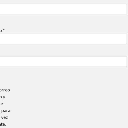
co
*
orreo
o y
te
 para
 vez
te.