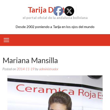
Skip
Tarija Digital
to
content
el portal oficial de la andalucía boliviana
Desde 2002 poniendo a Tarija en los ojos del mundo
Mariana Mansilla
Posted on
2014-11-19
by
administrador