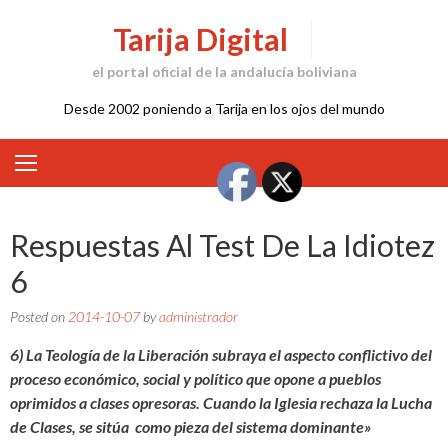
Skip
Tarija Digital
to
content
el portal oficial de la andalucía boliviana
Desde 2002 poniendo a Tarija en los ojos del mundo
Respuestas Al Test De La Idiotez
6
Posted on
2014-10-07
by
administrador
6) La Teología de la Liberación subraya el aspecto conflictivo del
proceso económico, social y político que opone a pueblos
oprimidos a clases opresoras. Cuando la Iglesia rechaza la Lucha
de Clases, se sitúa como pieza del sistema dominante»