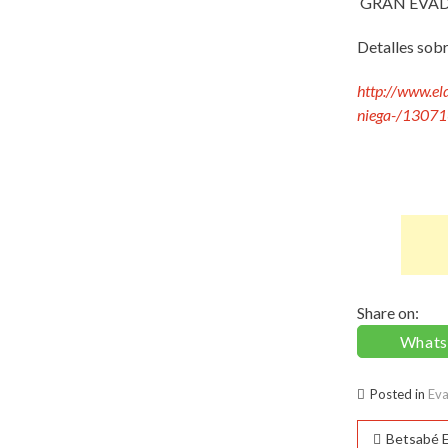
GRAN EVAD
Detalles sob
http://www.el
niega-/1307
Share on:
What
Posted in
Ev
Naveg
Betsabé 