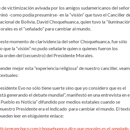
 de victimización avivada por los amigos sudamericanos del señor
inó -como podía presumirse- en la “visión” que tuvo el Canciller de
acional de Bolivia, David Choquehuanca, quien tuvo la “iluminación
rales es el “señalado” para cambiar al mundo.
 este momento de clarividencia del señor Choquehuanca, fue sólo
to que la “visión” no pudo señalarle quien o quienes fueron los
la orden del (secuestro) del Presidente Morales.
ender mejor esta “experiencia religiosa” de nuestro canciller, vea
textuales:
residente Evo no sólo tiene suerte sino que yo considero que es el
está generando el debate mundial”, manifestó en una entrevista en e
Pueblo es Noticia” difundido por medios estatales cuando se
 nuestro Presidente era el indicado para cambiar el mundo. El text
ueden leer en elsiguiente enlace:
ticiasgranchaco.com/choquehuanca-dice-que-morales-es-el-senalado-