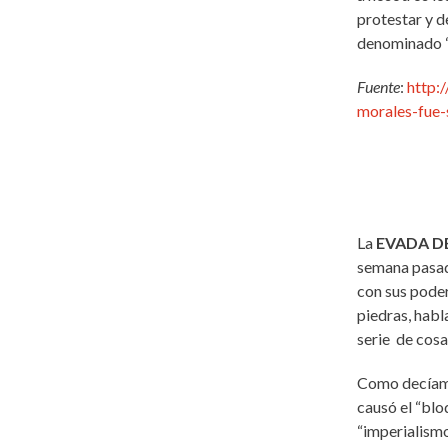
protestar y d
denominado “
Fuente
:
http:
morales-fue-
La
EVADA D
semana pasad
con sus poder
piedras, habl
serie de cosa
Como decíamo
causó el “blo
“imperialismo