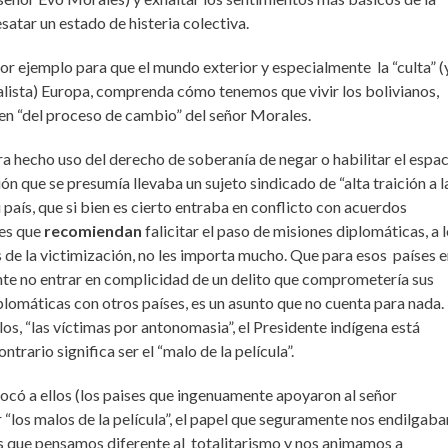
satar un estado de histeria colectiva.
jor ejemplo para que el mundo exterior y especialmente la “culta” (
lista) Europa, comprenda cómo tenemos que vivir los bolivianos,
en “del proceso de cambio” del señor Morales.
a hecho uso del derecho de soberanía de negar o habilitar el espa
ión que se presumía llevaba un sujeto sindicado de “alta traición a l
u país, que si bien es cierto entraba en conflicto con acuerdos
les que
recomiendan
falicitar el paso de misiones diplomáticas, a 
 de la victimización, no les importa mucho. Que para esos países e
te no entrar en complicidad de un delito que comprometería sus
plomáticas con otros países, es un asunto que no cuenta para nada.
llos, “las víctimas por antonomasia”, el Presidente indígena está
ntrario significa ser el “malo de la película”.
 tocó a ellos (los paises que ingenuamente apoyaron al señor
 “los malos de la película”, el papel que seguramente nos endilgaba
s que pensamos diferente al totalitarismo y nos animamos a