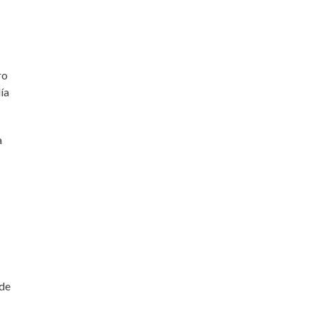
ro
ía
a
 de