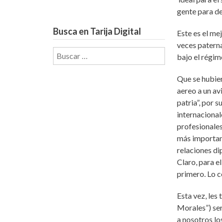
gente para de
Busca en Tarija Digital
Este es el me
veces paterna
Buscar:
bajo el régim
Que se hubier
aereo a un av
patria”, por s
internaciona
profesionales
más importan
relaciones di
Claro, para e
primero. Lo co
Esta vez, les
Morales”) ser
a nosotros lo