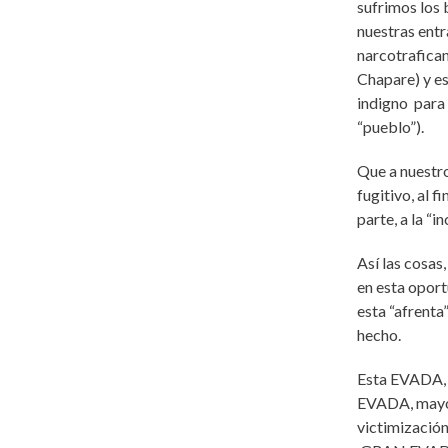
sufrimos los 
nuestras entr
narcotrafican
Chapare) y e
indigno para 
“pueblo”).
Que a nuestro
fugitivo, al 
parte, a la “i
Así las cosas
en esta oport
esta “afrenta
hecho.
Esta EVADA, d
EVADA, mayor 
victimizació