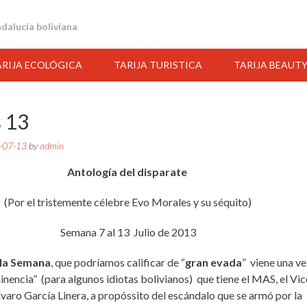
andalucía boliviana
ARIJA ECOLÓGICA
TARIJA TURISTICA
TARIJA BEAUT
 13
-07-13
by
admin
Antología del disparate
(Por el tristemente célebre Evo Morales y su séquito)
Semana 7 al 13 Julio de 2013
la Semana
, que podríamos calificar de “
gran evada
” viene una ve
22:00
23:00
00:00
01:00
02:00
03:00
04:00
inencia” (para algunos idiotas bolivianos) que tiene el MAS, el Vic
varo García Linera, a propóssito del escándalo que se armó por la