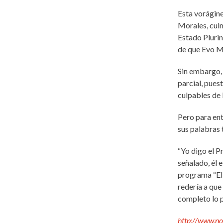
Esta vorágine
Morales, culm
Estado Plurin
de que Evo Mo
Sin embargo,
parcial, pues
culpables de 
Pero para ent
sus palabras 
“Yo digo el P
señalado, él 
programa “El 
redería a que
completo lo p
http://www.no