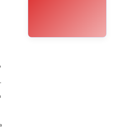
10°C
10°C
9°C
14°C
19°C
23°C
26°C
o
,
n
a