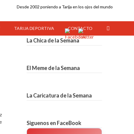
Desde 2002 poniendo a Tarija en los ojos del mundo
Y
TARIJA DEPORTIVA
CONTACTO
La Chica de la Semana
El Meme de la Semana
La Caricatura de la Semana
z
05:00
06:00
07:00
08:00
09:00
10:00
11:00
e
Siguenos en FaceBook