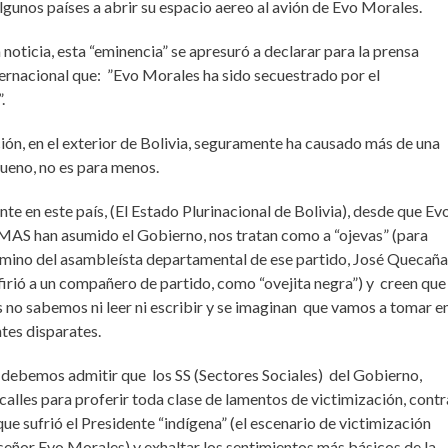
12°C
11°C
11°C
11°C
12°C
12°C
11°C
lgunos países a abrir su espacio aereo al avión de Evo Morales.
noticia, esta “eminencia” se apresuró a declarar para la prensa
ternacional que: ”Evo Morales ha sido secuestrado por el
.
ión, en el exterior de Bolivia, seguramente ha causado más de una
ueno, no es para menos.
e en este país, (El Estado Plurinacional de Bolivia), desde que Ev
MAS han asumido el Gobierno, nos tratan como a “ojevas” (para
érmino del asambleísta departamental de ese partido, José Quecaña
irió a un compañero de partido, como “ovejita negra”) y creen que
s no sabemos ni leer ni escribir y se imaginan que vamos a tomar e
tes disparates.
 debemos admitir que los SS (Sectores Sociales) del Gobierno,
s calles para proferir toda clase de lamentos de victimización, contr
que sufrió el Presidente “indígena” (el escenario de victimización
 señor Evo Morales) y exhaltar los sentimientos más básicos de la