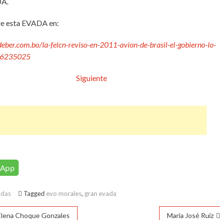
A.
re esta EVADA en:
deber.com.bo/la-felcn-reviso-en-2011-avion-de-brasil-el-gobierno-lo-
16235025
Siguiente
sApp
adas
Tagged
evo morales
,
gran evada
ación
Elena Choque Gonzales
Maria José Ruiz