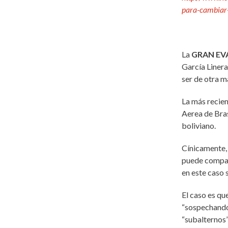
para-cambiar
La
GRAN E
García Linera
ser de otra m
La más recien
Aerea de Bras
boliviano.
Cínicamente, 
puede compar
en este caso 
El caso es qu
“sospechando”
“subalternos”