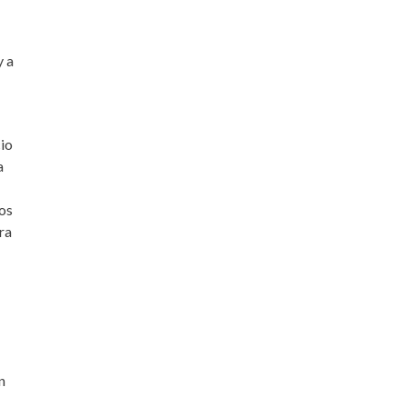
y a
cio
a
los
ra
n