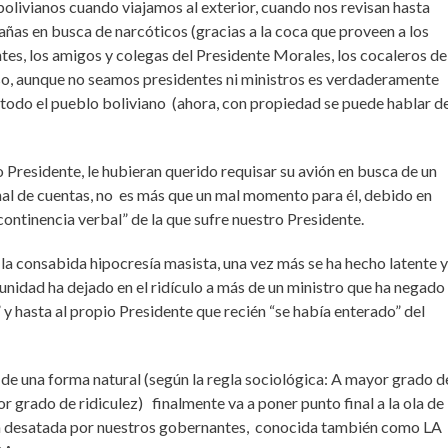
bolivianos cuando viajamos al exterior, cuando nos revisan hasta
añas en busca de narcóticos (gracias a la coca que proveen a los
tes, los amigos y colegas del Presidente Morales, los cocaleros de
so, aunque no seamos presidentes ni ministros es verdaderamente
todo el pueblo boliviano (ahora, con propiedad se puede hablar d
 Presidente, le hubieran querido requisar su avión en busca de un
final de cuentas, no es más que un mal momento para él, debido en
ncontinencia verbal” de la que sufre nuestro Presidente.
, la consabida hipocresía masista, una vez más se ha hecho latente y
unidad ha dejado en el ridículo a más de un ministro que ha negado
” y hasta al propio Presidente que recién “se había enterado” del
e una forma natural (según la regla sociológica: A mayor grado d
grado de ridiculez) finalmente va a poner punto final a la ola de
n desatada por nuestros gobernantes, conocida también como LA