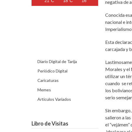
21°C
18°C
16°C
15°C
13°C
negativa de a
Conocida esa 
nacional e in
Imperialismo”
Esta declarac
carcajada y b
Diario Digital de Tarija
Lastimosament
Morales y el 
Periódico Digital
utilizar un t
Caricaturas
cuando se ref
Memes
los boliviano
serio semejan
Articulos Variados
Sin embargo,
salieron a la
Libro de Visitas
el “vejámen” 
ideal para el