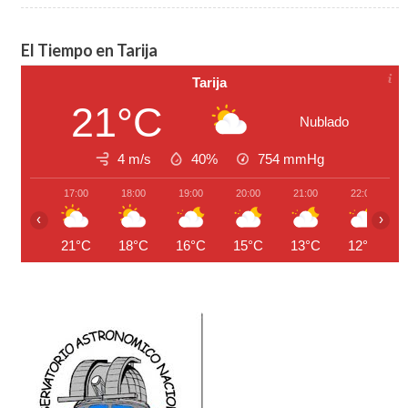
El Tiempo en Tarija
Tarija
21°C
Nublado
4 m/s
40%
754
mmHg
17:00
18:00
19:00
20:00
21:00
22:00
‹
›
21°C
18°C
16°C
15°C
13°C
12°C