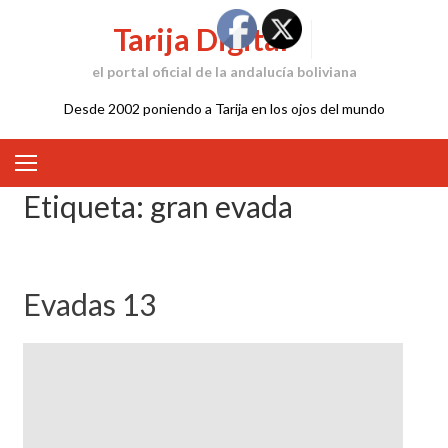
Skip
Tarija Digital
to
content
el portal oficial de la andalucía boliviana
Desde 2002 poniendo a Tarija en los ojos del mundo
Etiqueta:
gran evada
Evadas 13