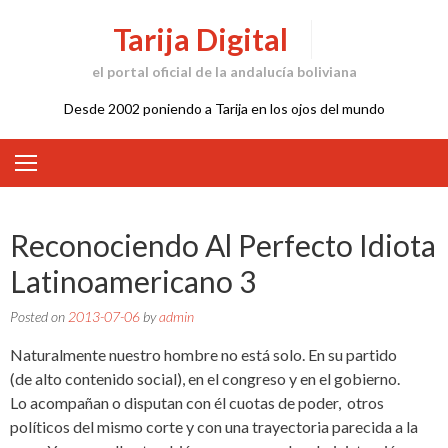
Skip
Tarija Digital
to
content
el portal oficial de la andalucía boliviana
Desde 2002 poniendo a Tarija en los ojos del mundo
Reconociendo Al Perfecto Idiota
Latinoamericano 3
Posted on
2013-07-06
by
admin
Naturalmente nuestro hombre no está solo. En su partido
(de alto contenido social), en el congreso y en el gobierno.
Lo acompañan o disputan con él cuotas de poder, otros
políticos del mismo corte y con una trayectoria parecida a la