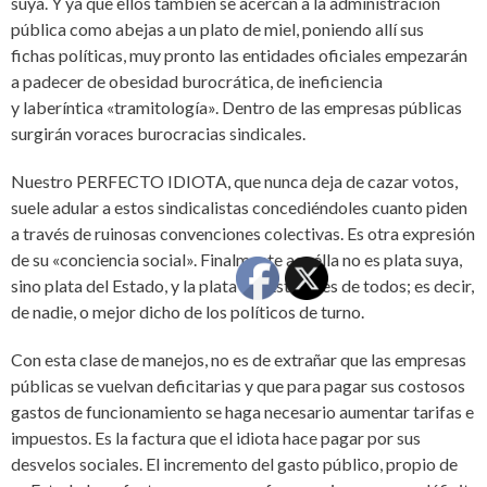
suya. Y ya que ellos también se acercan a la administración
pública como abejas a un plato de miel, poniendo allí sus
fichas políticas, muy pronto las entidades oficiales empezarán
a padecer de obesidad burocrática, de ineficiencia
y laberíntica «tramitología». Dentro de las empresas públicas
surgirán voraces burocracias sindicales.
Nuestro PERFECTO IDIOTA, que nunca deja de cazar votos,
suele adular a estos sindicalistas concediéndoles cuanto piden
a través de ruinosas convenciones colectivas. Es otra expresión
de su «conciencia social». Finalmente aquélla no es plata suya,
sino plata del Estado, y la plata del Estado es de todos; es decir,
de nadie, o mejor dicho de los políticos de turno.
Con esta clase de manejos, no es de extrañar que las empresas
públicas se vuelvan deficitarias y que para pagar sus costosos
gastos de funcionamiento se haga necesario aumentar tarifas e
impuestos. Es la factura que el idiota hace pagar por sus
desvelos sociales. El incremento del gasto público, propio de