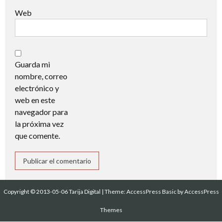
Web
Guarda mi
nombre, correo
electrónico y
web en este
navegador para
la próxima vez
que comente.
Copyright © 2013-05-06 Tarija Digital
|
Theme:
AccessPress Basic
by AccessPress
Themes