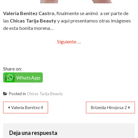
Valeria Benitez Castro
, finalmente se animó a ser parte de
las
Chicas Tarija Beauty
y aqui presentamos otras imágenes
de esta bonita morena…
Siguiente …
Share on:
WhatsApp
Posted in
Chicas Tarija Beauty
Navegación
Valeria Benitez 4
Brizeida Hinojosa 2
de
entradas
Deja una respuesta