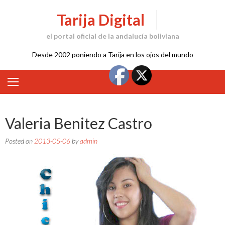
Skip
Tarija Digital
to
content
el portal oficial de la andalucía boliviana
Desde 2002 poniendo a Tarija en los ojos del mundo
Valeria Benitez Castro
Posted on
2013-05-06
by
admin