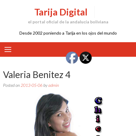
Skip
Tarija Digital
to
content
el portal oficial de la andalucía boliviana
Desde 2002 poniendo a Tarija en los ojos del mundo
Valeria Benitez 4
Posted on
2013-05-06
by
admin