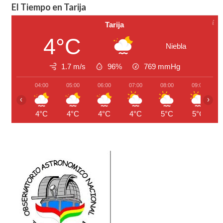
El Tiempo en Tarija
Tarija
4°C
Niebla
1.7 m/s
96%
769
mmHg
04:00
05:00
06:00
07:00
08:00
09:00
‹
›
4°C
4°C
4°C
4°C
5°C
5°C