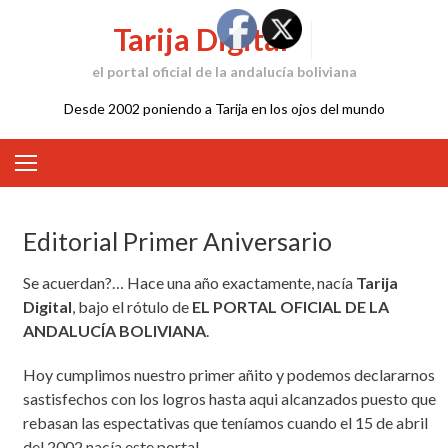
Skip
Tarija Digital
to
content
el portal oficial de la andalucía boliviana
Desde 2002 poniendo a Tarija en los ojos del mundo
Editorial Primer Aniversario
Se acuerdan?… Hace una año exactamente, nacía
Tarija
Digital
, bajo el rótulo de
EL PORTAL OFICIAL DE LA
ANDALUCÍA BOLIVIANA
.
Hoy cumplimos nuestro primer añito y podemos declararnos
sastisfechos con los logros hasta aqui alcanzados puesto que
rebasan las espectativas que teníamos cuando el 15 de abril
del 2002 nacía este portal.