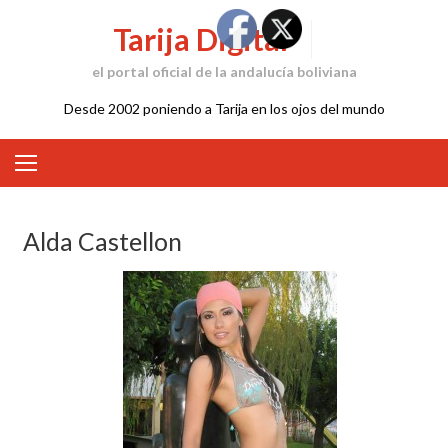
Skip
Tarija Digital
to
content
el portal oficial de la andalucía boliviana
Desde 2002 poniendo a Tarija en los ojos del mundo
Alda Castellon