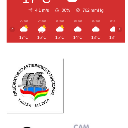
4.1 m/s
90%
762
mmHg
22:00
23:00
00:00
01:00
02:00
03:00
‹
›
17°C
16°C
15°C
14°C
13°C
13°C