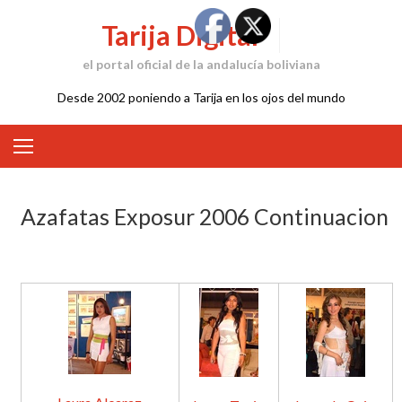
Skip
Tarija Digital
to
content
el portal oficial de la andalucía boliviana
Desde 2002 poniendo a Tarija en los ojos del mundo
Azafatas Exposur 2006 Continuacion