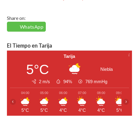
Share on:
WhatsApp
El Tiempo en Tarija
Tarija
5°C
Niebla
2 m/s
94%
769
mmHg
04:00
05:00
06:00
07:00
08:00
09:00
‹
›
5°C
5°C
4°C
4°C
4°C
5°C