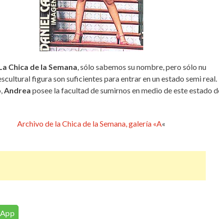
21°C
18°C
16°C
15°C
13°C
12°C
11°C
La Chica de la Semana
, sólo sabemos su nombre, pero sólo nu
scultural figura son suficientes para entrar en un estado semi real.
o,
Andrea
posee la facultad de sumirnos en medio de este estado d
Archivo de la Chica de la Semana, galería «A
«
sApp