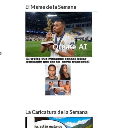
12°C
12°C
12°C
11°C
11°C
10°C
9°C
El Meme de la Semana
e
La Caricatura de la Semana