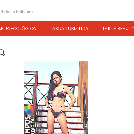
andalucía boliviana
ARIJA ECOLÓGICA
TARIJA TURISTICA
TARIJA BEAUT
Q.
17:00
18:00
19:00
20:00
21:00
22:00
23:00