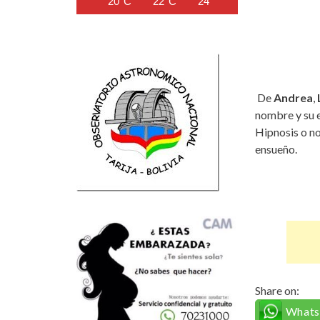
20°C
22°C
24°C
24°C
23°C
De
Andrea
,
nombre y su e
Hipnosis o n
ensueño.
Share on:
What