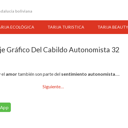
andalucía boliviana
ARIJA ECOLÓGICA
TARIJA TURISTICA
TARIJA BEAUT
je Gráfico Del Cabildo Autonomista 32
 el
amor
también son parte del
sentimiento autonomista
….
Siguiente…
sApp
13:00
14:00
15:00
16:00
17:00
18:00
19:00