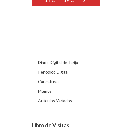
14°C
19°C
24°C
27°C
29°C
Diario Digital de Tarija
Periódico Digital
Caricaturas
Memes
Articulos Variados
Libro de Visitas