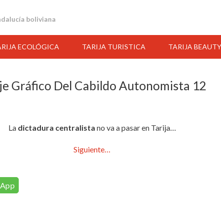
andalucía boliviana
ARIJA ECOLÓGICA
TARIJA TURISTICA
TARIJA BEAUT
je Gráfico Del Cabildo Autonomista 12
La
dictadura centralista
no va a pasar en Tarija…
Siguiente…
sApp
23:00
00:00
01:00
02:00
03:00
04:00
05:00