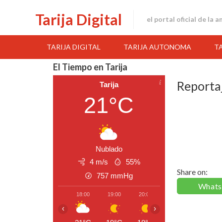
Skip
Tarija Digital
to
el portal oficial de la 
content
TARIJA DIGITAL
TARIJA AUTONOMA
T
El Tiempo en Tarija
Reporta
Tarija
21°C
Nublado
4 m/s
55%
Share on:
757
mmHg
What
18:00
19:00
20:00
21:00
22:00
‹
›