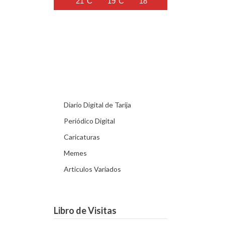
21°C
19°C
18°C
17°C
16°C
Diario Digital de Tarija
Periódico Digital
Caricaturas
Memes
Articulos Variados
Libro de Visitas