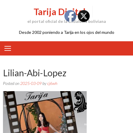
Skip
Tarija Digital
to
content
el portal oficial de la andalucía boliviana
Desde 2002 poniendo a Tarija en los ojos del mundo
Lilian-Abi-Lopez
Posted on
2025-03-09
by
cj6wh