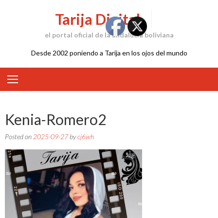
Skip
Tarija Digital
to
content
el portal oficial de la andalucía boliviana
Desde 2002 poniendo a Tarija en los ojos del mundo
Kenia-Romero2
Posted on
2025-09-27
by
cj6wh