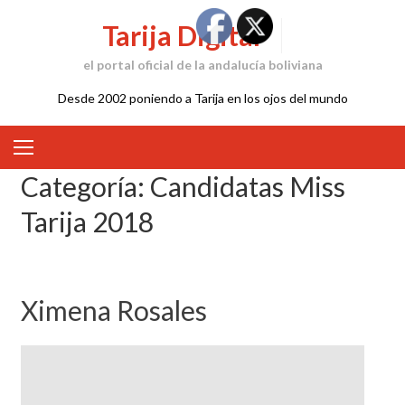
Skip
Tarija Digital
to
content
el portal oficial de la andalucía boliviana
Desde 2002 poniendo a Tarija en los ojos del mundo
Categoría:
Candidatas Miss
Tarija 2018
Ximena Rosales