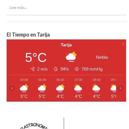
Amanda
Beltran
Leer más...
El Tiempo en Tarija
Tarija
5°C
Niebla
2 m/s
94%
769
mmHg
04:00
05:00
06:00
07:00
08:00
09:00
‹
›
5°C
5°C
4°C
4°C
4°C
5°C