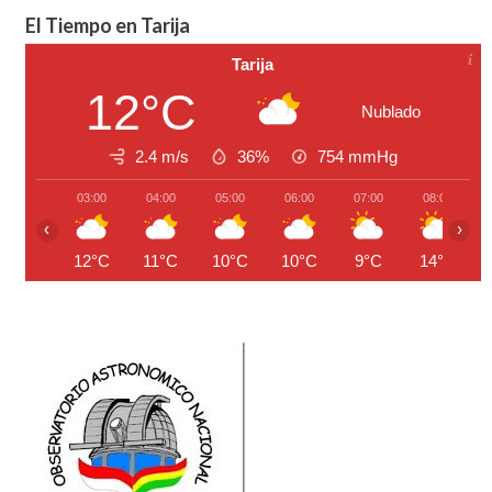
El Tiempo en Tarija
Tarija
12°C
Nublado
2.4 m/s
36%
754
mmHg
03:00
04:00
05:00
06:00
07:00
08:00
‹
›
12°C
11°C
10°C
10°C
9°C
14°C