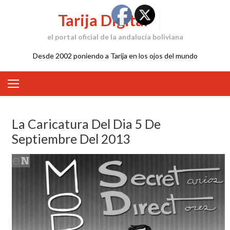
Skip
Tarija Digital
to
content
el portal oficial de la andalucía boliviana
Desde 2002 poniendo a Tarija en los ojos del mundo
La Caricatura Del Dia 5 De
Septiembre Del 2013