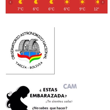
‹
›
7°C
6°C
6°C
6°C
9°C
12°C