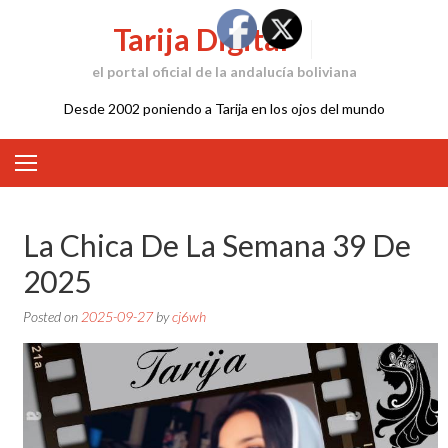
Skip
Tarija Digital
to
content
el portal oficial de la andalucía boliviana
Desde 2002 poniendo a Tarija en los ojos del mundo
La Chica De La Semana 39 De
2025
Posted on
2025-09-27
by
cj6wh