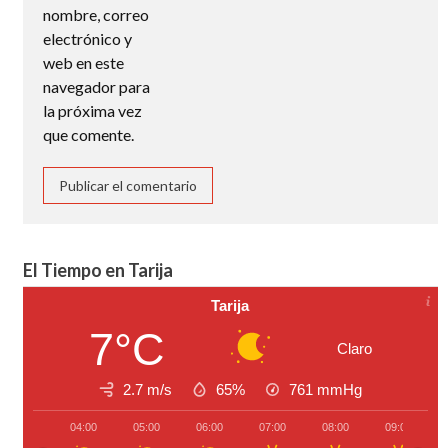
nombre, correo
electrónico y
web en este
navegador para
la próxima vez
que comente.
El Tiempo en Tarija
Tarija
7°C
Claro
2.7 m/s
65%
761
mmHg
04:00
05:00
06:00
07:00
08:00
09:00