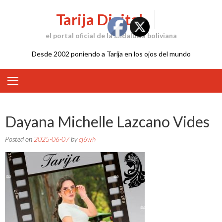
Skip
Tarija Digital
to
content
el portal oficial de la andalucía boliviana
Desde 2002 poniendo a Tarija en los ojos del mundo
Dayana Michelle Lazcano Vides
Posted on
2025-06-07
by
cj6wh