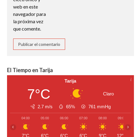
web en este
navegador para
la próxima vez
que comente.
El Tiempo en Tarija
Tarija
7°C
Claro
2.7 m/s
65%
761
mmHg
04:00
05:00
06:00
07:00
08:00
09:00
‹
›
7°C
6°C
6°C
6°C
9°C
12°C