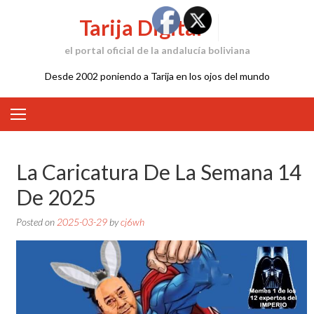
Skip
Tarija Digital
to
content
el portal oficial de la andalucía boliviana
Desde 2002 poniendo a Tarija en los ojos del mundo
La Caricatura De La Semana 14
De 2025
Posted on
2025-03-29
by
cj6wh