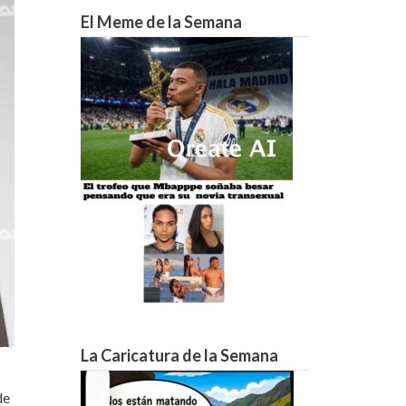
11°C
10°C
10°C
9°C
14°C
19°C
23°C
El Meme de la Semana
La Caricatura de la Semana
de