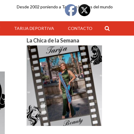
Desde 2002 poniendo a Tarija en los ojos del mundo
Y
TARIJA DEPORTIVA
CONTACTO
La Chica de la Semana
04:00
05:00
06:00
07:00
08:00
09:00
10:00