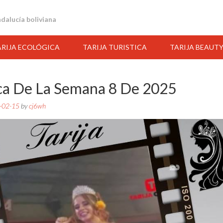
andalucía boliviana
ARIJA ECOLÓGICA
TARIJA TURISTICA
TARIJA BEAUT
ca De La Semana 8 De 2025
-02-15
by
cj6wh
21:00
22:00
23:00
00:00
01:00
02:00
03:00