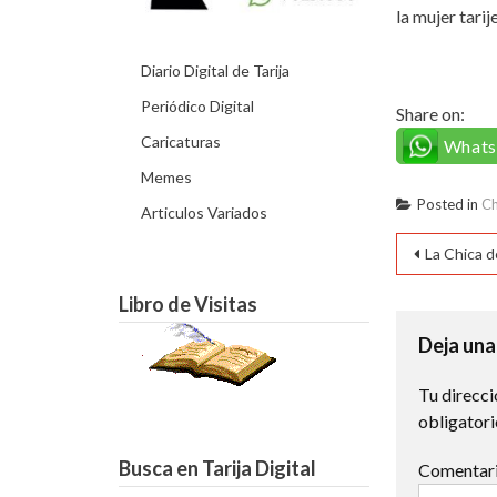
la mujer tarij
Diario Digital de Tarija
Periódico Digital
Share on:
Caricaturas
What
Memes
Posted in
Ch
Articulos Variados
Naveg
La Chica d
de
Libro de Visitas
entra
Deja una
Tu direcci
obligator
Busca en Tarija Digital
Comentar