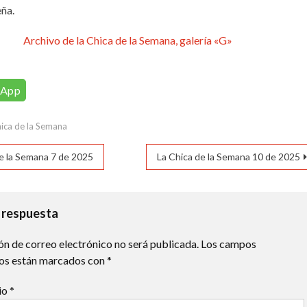
eña.
Archivo de la Chica de la Semana, galería «G»
sApp
ica de la Semana
ación
e la Semana 7 de 2025
La Chica de la Semana 10 de 2025
das
 respuesta
ón de correo electrónico no será publicada.
Los campos
ios están marcados con
*
io
*