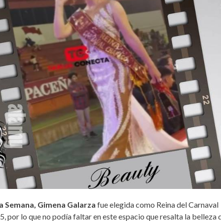
13°C
12°C
11°C
11°C
11°C
12°C
12°C
la Semana, Gimena Galarza
fue elegida como Reina del Carnaval
 por lo que no podía faltar en este espacio que resalta la belleza 