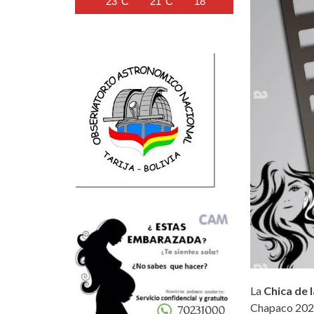
23°C
21°C
18°C
16°C
15°C
La
Chica de 
Chapaco 2025,