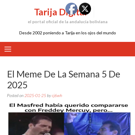
Skip
Tarija Digital
to
content
el portal oficial de la andalucía boliviana
Desde 2002 poniendo a Tarija en los ojos del mundo
El Meme De La Semana 5 De
2025
Posted on
2025-01-25
by
cj6wh