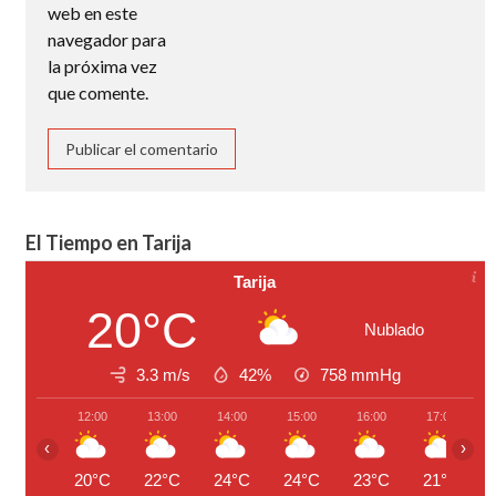
web en este
navegador para
la próxima vez
que comente.
El Tiempo en Tarija
Tarija
20°C
Nublado
3.3 m/s
42%
758
mmHg
12:00
13:00
14:00
15:00
16:00
17:00
‹
›
20°C
22°C
24°C
24°C
23°C
21°C