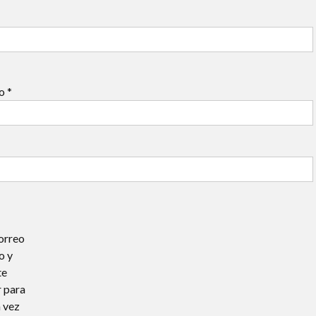
co
*
orreo
o y
te
 para
 vez