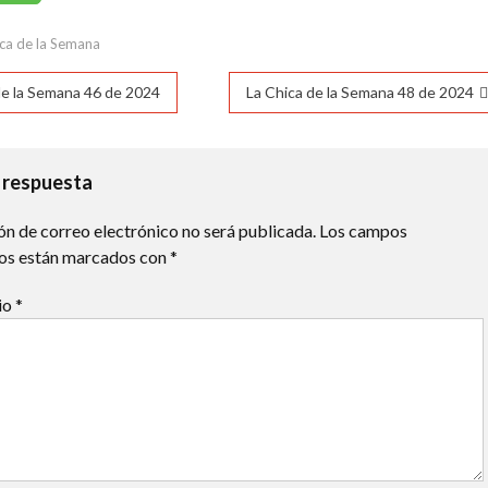
11°C
11°C
11°C
15°C
21°C
25°C
28°C
ca de la Semana
ación
de la Semana 46 de 2024
La Chica de la Semana 48 de 2024
das
 respuesta
ón de correo electrónico no será publicada.
Los campos
ios están marcados con
*
io
*