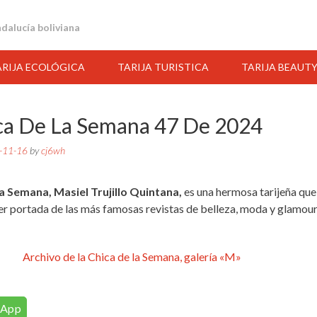
andalucía boliviana
ARIJA ECOLÓGICA
TARIJA TURISTICA
TARIJA BEAUT
ca De La Semana 47 De 2024
-11-16
by
cj6wh
la Semana, Masiel Trujillo Quintana,
es una hermosa tarijeña que
er portada de las más famosas revistas de belleza, moda y glamou
Archivo de la Chica de la Semana, galería «M»
05:00
06:00
07:00
08:00
09:00
10:00
11:00
sApp