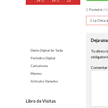
14°C
14°C
13°C
12°C
11°C
Posted in
Chi
Naveg
La Chica 
de
entra
Deja una
Diario Digital de Tarija
Tu direcci
obligator
Periódico Digital
Caricaturas
Comentar
Memes
Articulos Variados
Libro de Visitas