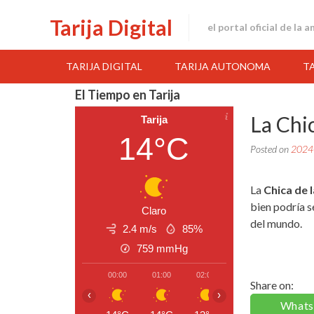
Skip
Tarija Digital
to
el portal oficial de la 
content
TARIJA DIGITAL
TARIJA AUTONOMA
T
El Tiempo en Tarija
La Chi
Tarija
14°C
Posted on
2024
La
Chica de 
bien podría s
Claro
del mundo.
2.4 m/s
85%
759
mmHg
00:00
01:00
02:00
03:00
04:00
Share on:
‹
›
What