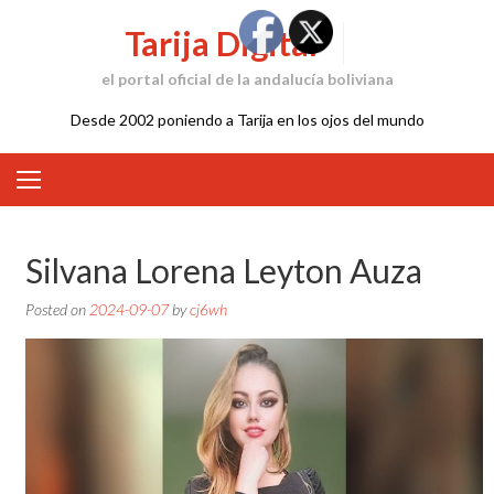
Skip
Tarija Digital
to
content
el portal oficial de la andalucía boliviana
Desde 2002 poniendo a Tarija en los ojos del mundo
Silvana Lorena Leyton Auza
Posted on
2024-09-07
by
cj6wh