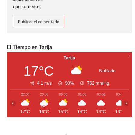
que comente.
El Tiempo en Tarija
Tarija
17°C
Nublado
4.1 m/s
90%
762
mmHg
22:00
23:00
00:00
01:00
02:00
03:00
‹
›
17°C
16°C
15°C
14°C
13°C
13°C