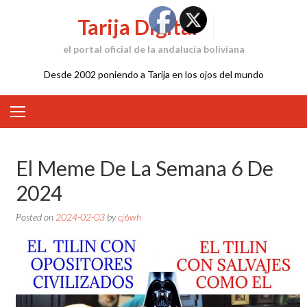
Skip
Tarija Digital
to
content
el portal oficial de la andalucía boliviana
Desde 2002 poniendo a Tarija en los ojos del mundo
El Meme De La Semana 6 De
2024
Posted on
2024-02-03
by
cj6wh