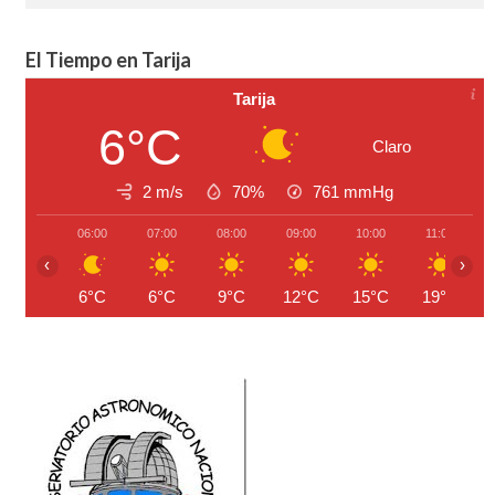
El Tiempo en Tarija
Tarija
6°C
Claro
2 m/s
70%
761
mmHg
06:00
07:00
08:00
09:00
10:00
11:00
‹
›
6°C
6°C
9°C
12°C
15°C
19°C