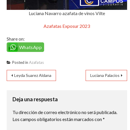
Luciana Navarro azafata de vinos Vilte
Azafatas Exposur 2023
Share on:
WhatsApp
Posted in
Azafatas
Navegación
Leyda Suarez Aldana
Luciana Palacios
de
entradas
Deja una respuesta
Tu dirección de correo electrónico no será publicada.
Los campos obligatorios están marcados con
*