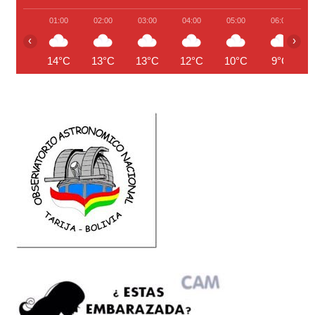
01:00
02:00
03:00
04:00
05:00
06:00
‹
›
14°C
13°C
13°C
12°C
10°C
9°C