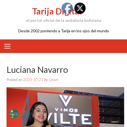
Skip
Tarija Digital
to
content
el portal oficial de la andalucía boliviana
Desde 2002 poniendo a Tarija en los ojos del mundo
Luciana Navarro
Posted on
2023-10-21
by
cj6wh