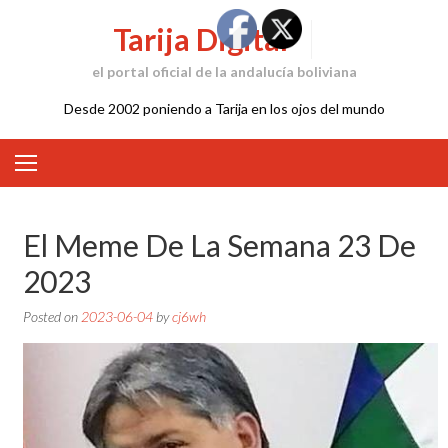
Skip
Tarija Digital
to
content
el portal oficial de la andalucía boliviana
Desde 2002 poniendo a Tarija en los ojos del mundo
El Meme De La Semana 23 De
2023
Posted on
2023-06-04
by
cj6wh