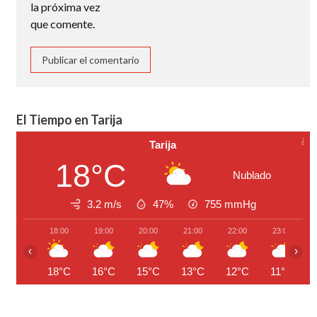
la próxima vez
que comente.
El Tiempo en Tarija
Tarija
18°C
Nublado
3.2 m/s
47%
755
mmHg
18:00
19:00
20:00
21:00
22:00
23:00
‹
›
18°C
16°C
15°C
13°C
12°C
11°C