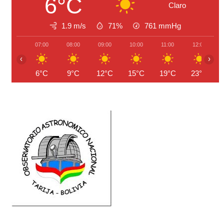
6°C
Claro
1.9 m/s
71%
761
mmHg
07:00
08:00
09:00
10:00
11:00
12:00
‹
›
6°C
9°C
12°C
15°C
19°C
23°C