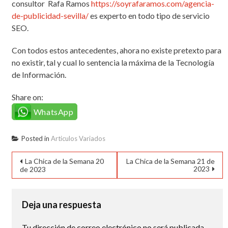
consultor Rafa Ramos
https://soyrafaramos.com/agencia-
de-publicidad-sevilla/
es experto en todo tipo de servicio
SEO.
Con todos estos antecedentes, ahora no existe pretexto para
no existir, tal y cual lo sentencia la máxima de la Tecnología
de Información.
Share on:
WhatsApp
Posted in
Articulos Variados
Navegación
La Chica de la Semana 20
La Chica de la Semana 21 de
2023
de 2023
de
entradas
Deja una respuesta
Tu dirección de correo electrónico no será publicada.