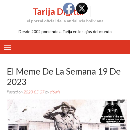
Skip
Tarija Digital
to
content
el portal oficial de la andalucía boliviana
Desde 2002 poniendo a Tarija en los ojos del mundo
El Meme De La Semana 19 De
2023
Posted on
2023-05-07
by
cj6wh