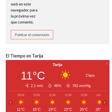
web en este
navegador para
la próxima vez
que comente.
El Tiempo en Tarija
Tarija
11°C
Claro
2.1 m/s
46%
762
mmHg
09:00
10:00
11:00
12:00
13:00
14:00
‹
›
11°C
15°C
19°C
22°C
25°C
25°C