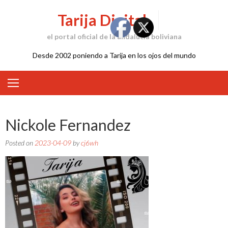
Skip
Tarija Digital
to
content
el portal oficial de la andalucía boliviana
Desde 2002 poniendo a Tarija en los ojos del mundo
Nickole Fernandez
Posted on
2023-04-09
by
cj6wh