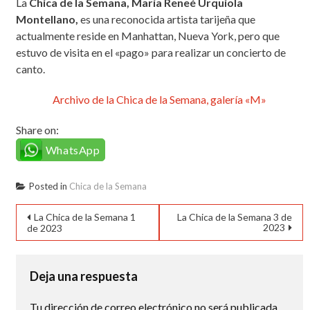
La
Chica de la Semana, María Reneé Urquiola
Montellano,
es una reconocida artista tarijeña que
actualmente reside en Manhattan, Nueva York, pero que
estuvo de visita en el «pago» para realizar un concierto de
canto.
Archivo de la Chica de la Semana, galería «M»
Share on:
WhatsApp
Posted in
Chica de la Semana
Navegación
La Chica de la Semana 1
La Chica de la Semana 3 de
2023
de 2023
de
entradas
Deja una respuesta
Tu dirección de correo electrónico no será publicada.