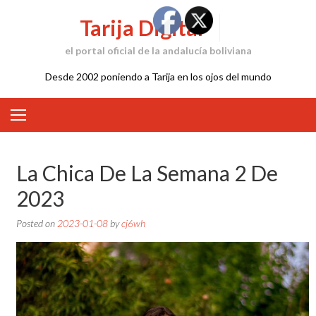
Skip
Tarija Digital
to
content
el portal oficial de la andalucía boliviana
Desde 2002 poniendo a Tarija en los ojos del mundo
La Chica De La Semana 2 De
2023
Posted on
2023-01-08
by
cj6wh