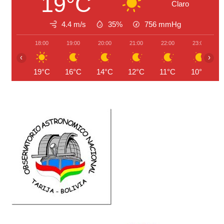
19°C
Claro
4.4 m/s
35%
756
mmHg
18:00
19:00
20:00
21:00
22:00
23:00
‹
›
19°C
16°C
14°C
12°C
11°C
10°C