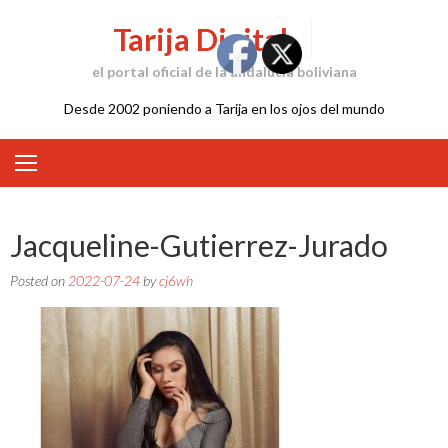
Skip
Tarija Digital
to
content
el portal oficial de la andalucía boliviana
Desde 2002 poniendo a Tarija en los ojos del mundo
Jacqueline-Gutierrez-Jurado
Posted on
2022-07-24
by
cj6wh