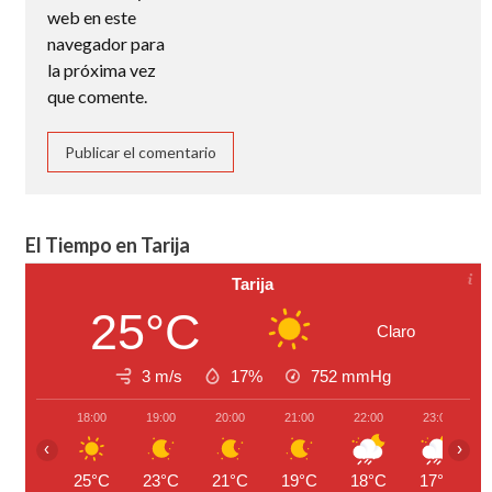
web en este
navegador para
la próxima vez
que comente.
El Tiempo en Tarija
Tarija
25°C
Claro
3 m/s
17%
752
mmHg
18:00
19:00
20:00
21:00
22:00
23:00
‹
›
25°C
23°C
21°C
19°C
18°C
17°C