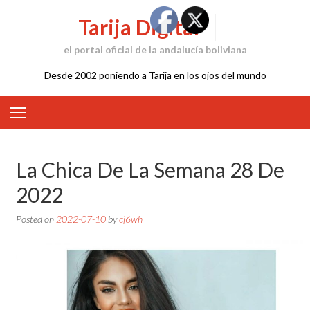
Skip
Tarija Digital
to
content
el portal oficial de la andalucía boliviana
Desde 2002 poniendo a Tarija en los ojos del mundo
La Chica De La Semana 28 De
2022
Posted on
2022-07-10
by
cj6wh