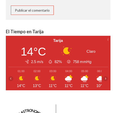
El Tiempo en Tarija
Tarija
14°C
Claro
2.5 m/s
82%
758
mmHg
01:00
02:00
03:00
04:00
05:00
06:00
‹
›
14°C
13°C
11°C
11°C
11°C
10°C