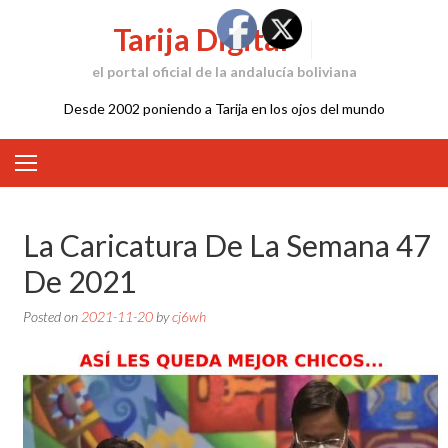
Skip
Tarija Digital
to
content
el portal oficial de la andalucía boliviana
Desde 2002 poniendo a Tarija en los ojos del mundo
La Caricatura De La Semana 47
De 2021
Posted on
2021-11-20
by
cj6wh