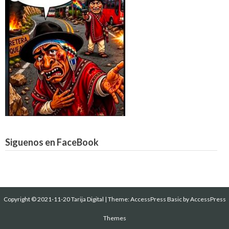
Siguenos en FaceBook
Copyright © 2021-11-20 Tarija Digital
|
Theme:
AccessPress Basic
by AccessPress
Themes