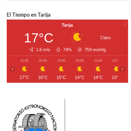
El Tiempo en Tarija
Tarija
17°C
Claro
1.6 m/s
74%
759
mmHg
21:00
22:00
23:00
00:00
01:00
02:00
‹
›
17°C
16°C
15°C
14°C
14°C
13°C