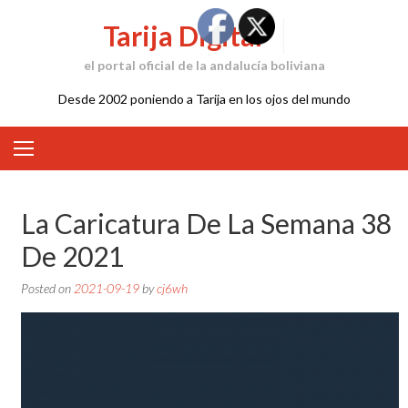
Skip
Tarija Digital
to
content
el portal oficial de la andalucía boliviana
Desde 2002 poniendo a Tarija en los ojos del mundo
La Caricatura De La Semana 38
De 2021
Posted on
2021-09-19
by
cj6wh